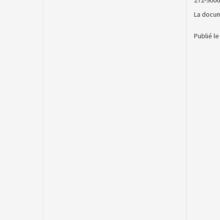
272-9006
La docum
Publié l