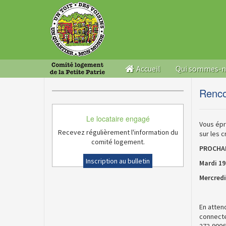
Accueil
Qui sommes-
Renco
Le locataire engagé
Vous épr
Recevez régulièrement l'information du
sur les c
comité logement.
PROCHAI
Inscription au bulletin
Mardi 19
Mercredi
En atten
connecte