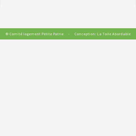
© Comité logement Petite Patrie - Conception:
La Toile Abordable